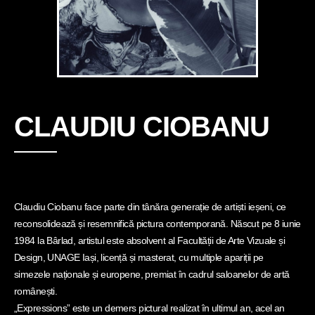
CLAUDIU CIOBANU
Claudiu Ciobanu face parte din tânăra generație de artiști ieșeni, ce
reconsolidează și resemnifică pictura contemporană. Născut pe 8 iunie
1984 la Bârlad, artistul este absolvent al Facultății de Arte Vizuale și
Design, UNAGE Iași, licență și masterat, cu multiple apariții pe
simezele naționale și europene, premiat în cadrul saloanelor de artă
românești.
„Expressions” este un demers pictural realizat în ultimul an, acel an