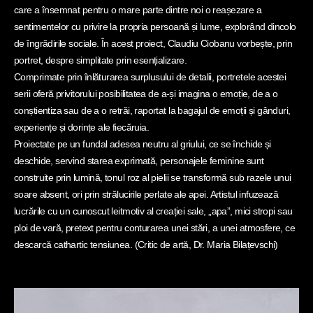
care a însemnat pentru o mare parte dintre noi o reașezare a
sentimentelor cu privire la propria persoană și lume, explorând dincolo
de îngrădirile sociale. În acest proiect, Claudiu Ciobanu vorbește, prin
portret, despre simplitate prin esențializare.
Comprimate prin înlăturarea surplusului de detalii, portretele acestei
serii oferă privitorului posibilitatea de a-și imagina o emoție, de a o
conștientiza sau de a o retrăi, raportat la bagajul de emoții și gânduri,
experiențe și dorințe ale fiecăruia.
Proiectate pe un fundal adesea neutru al griului, ce se închide și
deschide, servind starea exprimată, personajele feminine sunt
construite prin lumină, tonul roz al pielii se transformă sub razele unui
soare absent, ori prin strălucirile perlate ale apei. Artistul infuzează
lucrările cu un cunoscut leitmotiv al creației sale, „apa”, mici stropi sau
ploi de vară, pretext pentru conturarea unei stări, a unei atmosfere, ce
descarcă cathartic tensiunea. (Critic de artă, Dr. Maria Bilațevschi)