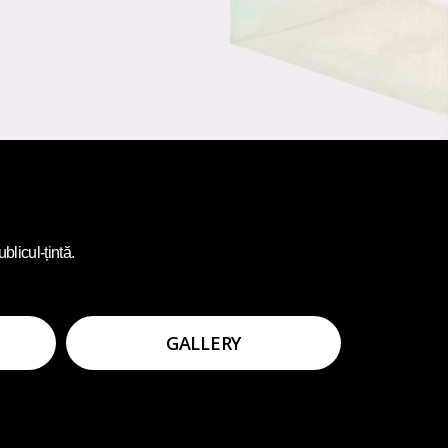
blicul-țintă.
GALLERY