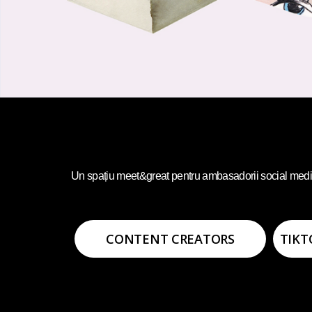
Un spațiu meet&great pentru ambasadorii social media și 
CONTENT CREATORS
TIKT