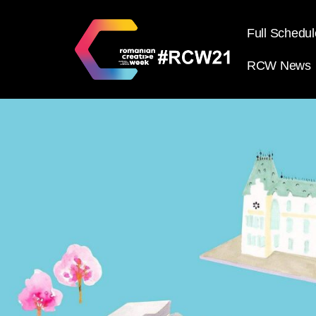
Full Schedul
RCW News