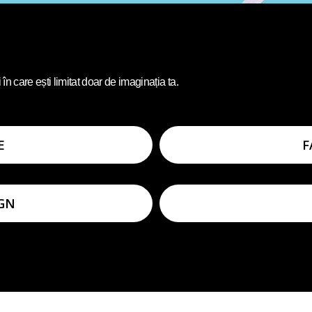
 în care ești limitat doar de imaginația ta.
E
F
IGN