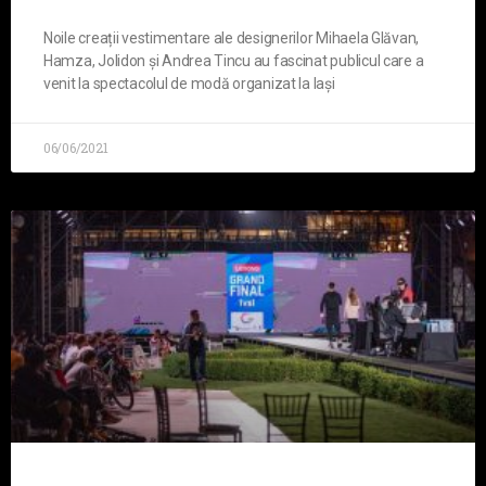
Noile creații vestimentare ale designerilor Mihaela Glăvan,
Hamza, Jolidon și Andrea Tincu au fascinat publicul care a
venit la spectacolul de modă organizat la Iași
06/06/2021