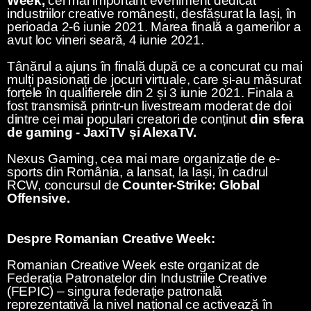
Week,
cel mai important eveniment dedicat
industriilor creative românești, desfășurat la Iași, în
perioada 2-6 iunie 2021. Marea finală a gamerilor a
avut loc vineri seară, 4 iunie 2021.
Tânărul a ajuns în finală după ce a concurat cu mai
mulți pasionați de jocuri virtuale, care și-au măsurat
forțele în qualifierele din 2 și 3 iunie 2021. Finala a
fost transmisă printr-un livestream moderat de doi
dintre cei mai populari creatori de conținut
din sfera
de gaming - JaxiTV și AlexaTV.
Nexus Gaming, cea mai mare organizație de e-
sports din România, a lansat, la Iași, în cadrul
RCW, concursul de
Counter-Strike: Global
Offensive.
Despre Romanian Creative Week:
Romanian Creative Week este organizat de
Federația Patronatelor din Industriile Creative
(FEPIC) – singura federație patronală
reprezentativă la nivel național ce activează în