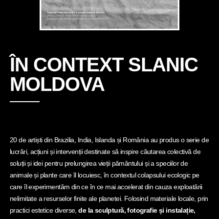
ÎN CONTEXT SLANIC
MOLDOVA
20 de artiști din Brazilia, India, Islanda și România au produs o serie de
lucrări, acțiuni și intervenții destinate să inspire căutarea colectivă de
soluții și idei pentru prelungirea vieții pământului și a speciilor de
animale și plante care îl locuiesc, în contextul colapsului ecologic pe
care îl experimentăm din ce în ce mai accelerat din cauza exploatării
nelimitate a resurselor finite ale planetei. Folosind materiale locale, prin
practici estetice diverse,
de la sculptură, fotografie și instalație,