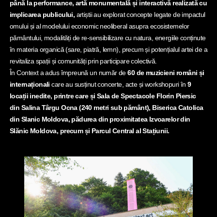
până la performance, artă monumentală și interactivă realizată cu
implicarea publicului,
artiștii au explorat concepte legate de impactul
omului și al modelului economic neoliberal asupra ecosistemelor
pământului, modalități de re-sensibilizare cu natura, energiile conținute
în materia organică (sare, piatră, lemn), precum și potențialul artei de a
revitaliza spații și comunități prin participare colectivă.
În Context a adus împreună un număr de
60 de muzicieni români și
internaționali
care au susținut concerte, acte și workshopuri în
9
locații inedite, printre care și Sala de Spectacole Florin Piersic
din Salina Târgu Ocna (240 metri sub pământ), Biserica Catolica
din Slanic Moldova, pădurea din proximitatea Izvoarelor din
Slănic Moldova, precum și Parcul Central al Stațiunii.