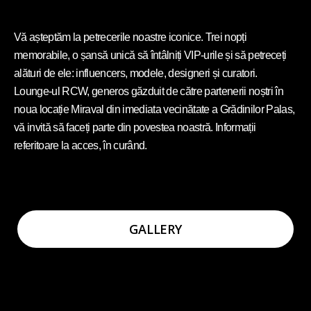
Vă așteptăm la petrecerile noastre iconice. Trei nopți
memorabile, o șansă unică să întâlniți VIP-urile și să petreceți
alături de ele: influencers, modele, designeri și curatori.
Lounge-ul RCW, generos găzduit de către partenerii noștri în
noua locație Miraval din imediata vecinătate a Grădinilor Palas,
vă invită să faceți parte din povestea noastră. Informații
referitoare la acces, în curând.
GALLERY