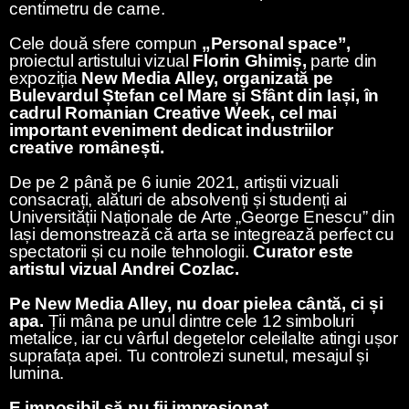
centimetru de carne.
Cele două sfere compun
„Personal space”,
proiectul artistului vizual
Florin Ghimiș,
parte din
expoziția
New Media Alley, organizată pe
Bulevardul Ștefan cel Mare și Sfânt din Iași, în
cadrul Romanian Creative Week, cel mai
important eveniment dedicat industriilor
creative românești.
De pe 2 până pe 6 iunie 2021, artiștii vizuali
consacrați, alături de absolvenți și studenți ai
Universității Naționale de Arte „George Enescu” din
Iași demonstrează că arta se integrează perfect cu
spectatorii și cu noile tehnologii.
Curator este
artistul vizual Andrei Cozlac.
Pe New Media Alley, nu doar pielea cântă, ci și
apa.
Ții mâna pe unul dintre cele 12 simboluri
metalice, iar cu vârful degetelor celeilalte atingi ușor
suprafața apei. Tu controlezi sunetul, mesajul și
lumina.
E imposibil să nu fii impresionat.