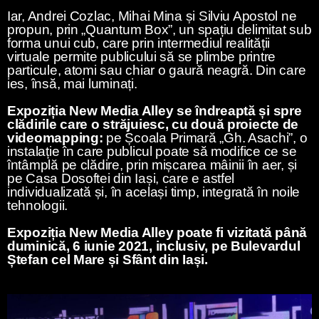
Iar, Andrei Cozlac, Mihai Mina și Silviu Apostol ne
propun, prin „Quantum Box”, un spațiu delimitat sub
forma unui cub, care prin intermediul realității
virtuale permite publicului să se plimbe printre
particule, atomi sau chiar o gaură neagră. Din care
ies, însă, mai luminați.
Expoziția New Media Alley se îndreaptă și spre
clădirile care o străjuiesc, cu două proiecte de
videomapping:
pe Școala Primară „Gh. Asachi”, o
instalație în care publicul poate să modifice ce se
întâmplă pe clădire, prin mișcarea mâinii în aer, și
pe Casa Dosoftei din Iași, care e astfel
individualizată și, în același timp, integrată în noile
tehnologii.
Expoziția New Media Alley poate fi vizitată până
duminică, 6 iunie 2021, inclusiv, pe Bulevardul
Ștefan cel Mare și Sfânt din Iași.