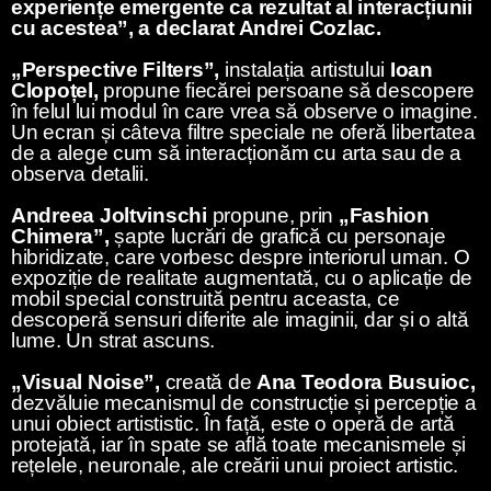
experiențe emergente ca rezultat al interacțiunii
cu acestea”, a declarat Andrei Cozlac.
„Perspective Filters”,
instalația artistului
Ioan
Clopoțel,
propune fiecărei persoane să descopere
în felul lui modul în care vrea să observe o imagine.
Un ecran și câteva filtre speciale ne oferă libertatea
de a alege cum să interacționăm cu arta sau de a
observa detalii.
Andreea Joltvinschi
propune, prin
„Fashion
Chimera”,
șapte lucrări de grafică cu personaje
hibridizate, care vorbesc despre interiorul uman. O
expoziție de realitate augmentată, cu o aplicație de
mobil special construită pentru aceasta, ce
descoperă sensuri diferite ale imaginii, dar și o altă
lume. Un strat ascuns.
„Visual Noise”,
creată de
Ana Teodora Busuioc,
dezvăluie mecanismul de construcție și percepție a
unui obiect artististic. În față, este o operă de artă
protejată, iar în spate se află toate mecanismele și
rețelele, neuronale, ale creării unui proiect artistic.