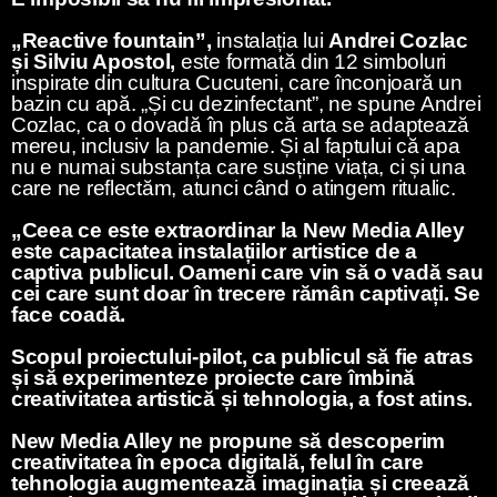
„Reactive fountain”,
instalația lui
Andrei Cozlac
și Silviu Apostol,
este formată din 12 simboluri
inspirate din cultura Cucuteni, care înconjoară un
bazin cu apă. „Și cu dezinfectant”, ne spune Andrei
Cozlac, ca o dovadă în plus că arta se adaptează
mereu, inclusiv la pandemie. Și al faptului că apa
nu e numai substanța care susține viața, ci și una
care ne reflectăm, atunci când o atingem ritualic.
„Ceea ce este extraordinar la New Media Alley
este capacitatea instalațiilor artistice de a
captiva publicul. Oameni care vin să o vadă sau
cei care sunt doar în trecere rămân captivați. Se
face coadă.
Scopul proiectului-pilot, ca publicul să fie atras
și să experimenteze proiecte care îmbină
creativitatea artistică și tehnologia, a fost atins.
New Media Alley ne propune să descoperim
creativitatea în epoca digitală, felul în care
tehnologia augmentează imaginația și creează