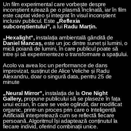
Un film experimental care vorbește despre
inconștient rulează pe o plasmă înclinată, iar în film
este captat video și integrat în visul inconștient
inclusiv publicul. Este
„Reflexia
subconștientului”,
a lui
Radu Marțin.
„Hexalight”,
instalația ambientală gândită de
Daniel Mancaș,
este un joc dintre sunet și lumini, o
mică poiană de lumini, în care publicul poate să
intre și să experimenteze o transformare a spațiului.
Acolo va avea loc un performance de dans
improvizat, susținut de Alice Veliche și Radu
Alexandru, doar o singură data, pentru 25 de
minute
„Neural Mirror”,
instalația de la
One Night
Gallery,
propune publicului să se plaseze în fața
unui ecran, în care se vede oglindit, dar modificat
organic, printr-un proces prin care o Inteligență
Artificială interpretează cum se reflectă fiecare
persoană. Algoritmul își adaptează conținutul la
fiecare individ, oferind combinații unice.