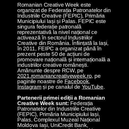
Romanian Creative Week este
organizat de Federația Patronatelor din
Industriile Creative (FEPIC), Primăria
Municipiului Iași și Palas. FEPIC este
singura federație patronală
reprezentativă la nivel național ce
activează în sectorul Industriilor
Creative din România. Înființată la Iași,
în 2011, FEIPC a organizat până în
prezent peste 50 de acțiuni de
promovare națională și internațională a
industriilor creative românești.
Amănunte despre RCW, pe
2021.romaniancreativeweek.ro
, pe
paginile noastre de
Facebook
,
Instagram
și pe canalul de
YouTube
.
Partenerii primei ediții a Romanian
Creative Week sunt:
Federația
Patronatelor din Industriile Creative
(FEPIC), Primăria Municipiului Iași,
Palas, Complexul Muzeal Național
Moldova Iași, UniCredit Bank,