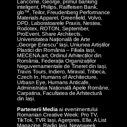
Lancôme, George, primul banking
inteligent, Philips, Raiffeisen Bank,
glo™, Teilor, Freudenberg Performance
Materials Apparel, Greenfield, Volvo,
DPD, Laboratoarele Praxis, Nestea,
Rodotex, ROTON, September,
ProEvent, Share Architects,
Universitatea Națională de Arte
„George Enescu” Iași, Uniunea Artiștilor
Plastici din România – Filiala Iași,
MECENA.art, Ordinul Arhitecților din
România, Federația Organizațiilor
Neguvernamentale de Tineret din Iași,
Travis Tours, Indiero, Miraval, Tribeca,
Czech In, Humans of Architecture,
Urbasn Eye, Humans Anticafe,
Administrația Națională Apele Române,
Carpatina, Facultatea de Arhitectură
din Iași.
Partenerii Media
ai evenimentului
Romanian Creative Week: Pro TV,
TikTok, TVR Iași, Agerpres, Elle, A List
Magazine, Radio Iași, Newsweek