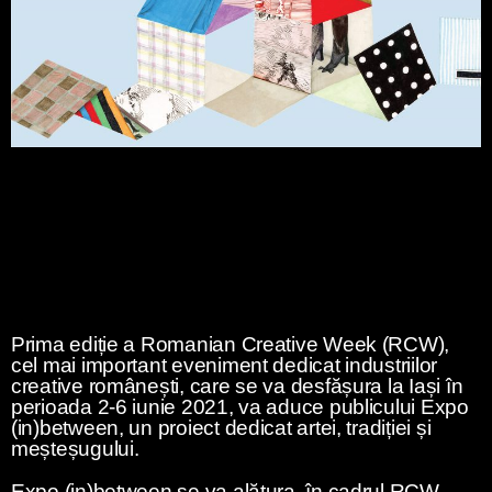
Prima ediție a Romanian Creative Week (RCW),
cel mai important eveniment dedicat industriilor
creative românești, care se va desfășura la Iași în
perioada 2-6 iunie 2021, va aduce publicului Expo
(in)between, un proiect dedicat artei, tradiției și
meșteșugului.
Expo (in)between
se va alătura, în cadrul RCW,