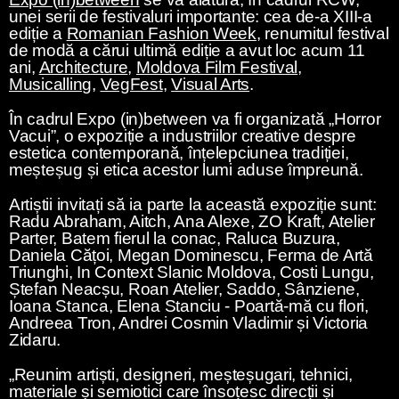
unei serii de festivaluri importante: cea de-a XIII-a
ediție a
Romanian Fashion Week
, renumitul festival
de modă a cărui ultimă ediție a avut loc acum 11
ani,
Architecture
,
Moldova Film Festival
,
Musicalling
,
VegFest
,
Visual Arts
.
În cadrul Expo (in)between va fi organizată „Horror
Vacui”, o expoziție a industriilor creative despre
estetica contemporană, înțelepciunea tradiției,
meșteșug și etica acestor lumi aduse împreună.
Artiștii invitați să ia parte la această expoziție sunt:
Radu Abraham, Aitch, Ana Alexe, ZO Kraft, Atelier
Parter, Batem fierul la conac, Raluca Buzura,
Daniela Cățoi, Megan Dominescu, Ferma de Artă
Triunghi, In Context Slanic Moldova, Costi Lungu,
Ștefan Neacșu, Roan Atelier, Saddo, Sânziene,
Ioana Stanca, Elena Stanciu - Poartă-mă cu flori,
Andreea Tron, Andrei Cosmin Vladimir și Victoria
Zidaru.
„Reunim artiști, designeri, meșteșugari, tehnici,
materiale și semiotici care însoțesc direcții și