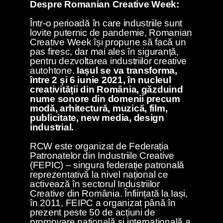
Despre Romanian Creative Week:
Într-o perioadă în care industriile sunt
lovite puternic de pandemie, Romanian
Creative Week își propune să facă un
pas firesc, dar mai ales în siguranță,
pentru dezvoltarea industriilor creative
autohtone.
Iașul se va transforma,
între 2 și 6 iunie 2021, în nucleul
creativității din România, găzduind
nume sonore din domenii precum
modă, arhitectură, muzică, film,
publicitate, new media, design
industrial.
RCW este organizat de Federația
Patronatelor din Industriile Creative
(FEPIC) – singura federație patronală
reprezentativă la nivel național ce
activează în sectorul Industriilor
Creative din România. Înființată la Iași,
în 2011, FEIPC a organizat până în
prezent peste 50 de acțiuni de
promovare națională și internațională a