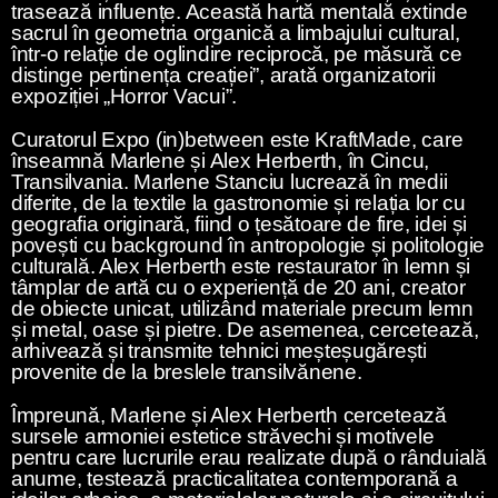
trasează influențe. Această hartă mentală extinde
sacrul în geometria organică a limbajului cultural,
într-o relație de oglindire reciprocă, pe măsură ce
distinge pertinența creației”, arată organizatorii
expoziției „Horror Vacui”.
Curatorul Expo (in)between este KraftMade, care
înseamnă Marlene și Alex Herberth, în Cincu,
Transilvania. Marlene Stanciu lucrează în medii
diferite, de la textile la gastronomie și relația lor cu
geografia originară, fiind o țesătoare de fire, idei și
povești cu background în antropologie și politologie
culturală. Alex Herberth este restaurator în lemn și
tâmplar de artă cu o experiență de 20 ani, creator
de obiecte unicat, utilizând materiale precum lemn
și metal, oase și pietre. De asemenea, cercetează,
arhivează și transmite tehnici meșteșugărești
provenite de la breslele transilvănene.
Împreună, Marlene și Alex Herberth cercetează
sursele armoniei estetice străvechi și motivele
pentru care lucrurile erau realizate după o rânduială
anume, testează practicalitatea contemporană a