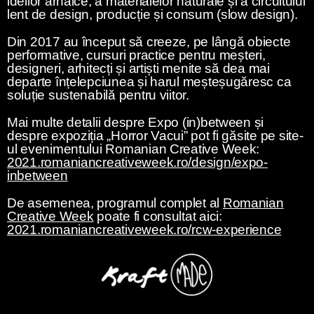
ideilor arhaice, a materialelor naturale și a circuitului
lent de design, producție și consum (slow design).
Din 2017 au început să creeze, pe lângă obiecte
performative, cursuri practice pentru meșteri,
designeri, arhitecți și artiști menite să dea mai
departe înțelepciunea și harul meșteșugăresc ca
soluție sustenabilă pentru viitor.
Mai multe detalii despre Expo (in)between și
despre expoziția „Horror Vacui” pot fi găsite pe site-
ul evenimentului Romanian Creative Week:
2021.romaniancreativeweek.ro/design/expo-
inbetween
De asemenea, programul complet al
Romanian
Creative Week
poate fi consultat aici:
2021.romaniancreativeweek.ro/rcw-experience