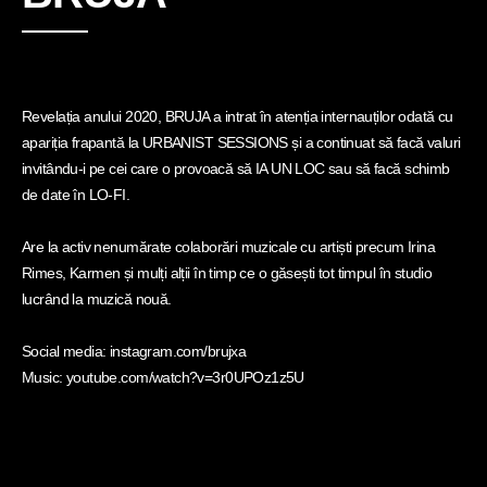
Revelația anului 2020, BRUJA a intrat în atenția internauților odată cu
apariția frapantă la URBANIST SESSIONS și a continuat să facă valuri
invitându-i pe cei care o provoacă să IA UN LOC sau să facă schimb
de date în LO-FI.
Are la activ nenumărate colaborări muzicale cu artiști precum Irina
Rimes, Karmen și mulți alții în timp ce o găsești tot timpul în studio
lucrând la muzică nouă.
Social media:
instagram.com/brujxa
Music:
youtube.com/watch?v=3r0UPOz1z5U