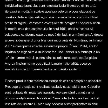
individualitate brandului, sunt rezultatul fuziunii creative dintre artă,
literatură și modă. În spatele acestora este un proces elaborat de
creație - de la schița grafică, pictură manuală până la produsul final,
prelucrat digital. Creatoarea colecțiilor este designerul Andreea Tincu.
În modă, ea a debutat timpuriu, în anul 1991, când a început să
colaboreze cu diverse case de modă din Iași. În următorii ani, Andreea
a devenit designerul unor branduri importante din România, iar în anul
2007 a creat prima colecție sub nume propriu. În anul 2014, are loc
inițiativa de regândire a liniilor Andrea Tincu. Astfel, s-a renunțat la un
„e” din numele mărcii, pentru a indica orientarea spre spațiul global,
Andrea fiind un nume des utilizat la multe naționalități, ceea ce
simplifică impactul numelui pentru cumpărătorii externi.
Fiecare produs este realizat cu atenție de către o echipă de specialiști.
Producția și creația sunt realizate exclusiv sustenabil și etic. Colecțiile
sunt realizate din materiale naturale, reprezentând garanția unui
produs ready-to-wear de calitate. Prima colecție Andrea Tincu a fost
inspirată din lucrările lui Man Ray. Aceasta a fost prezentată în anul