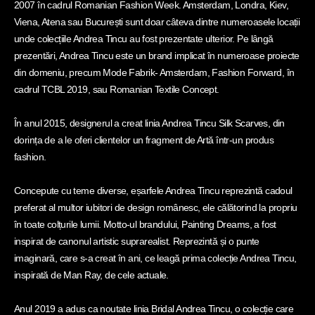
2007 în cadrul Romanian Fashion Week. Amsterdam, Londra, Kiev,
Viena, Atena sau București sunt doar câteva dintre numeroasele locații
unde colecțiile Andrea Tincu au fost prezentate ulterior. Pe lângă
prezentări, Andrea Tincu este un brand implicat în numeroase proiecte
din domeniu, precum Mode Fabrik- Amsterdam, Fashion Forward, în
cadrul TCBL 2019, sau Romanian Textile Concept.
În anul 2015, designerul a creat linia Andrea Tincu Silk Scarves, din
dorința de a le oferi clientelor un fragment de Artă într-un produs
fashion.
Concepute cu teme diverse, eșarfele Andrea Tincu reprezintă cadoul
preferat al multor iubitori de design românesc, ele călătorind la propriu
în toate colțurile lumii. Motto-ul brandului, Painting Dreams, a fost
inspirat de canonul artistic suprarealist. Reprezintă și o punte
imaginară, care s-a creat în ani, ce leagă prima colecție Andrea Tincu,
inspirată de Man Ray, de cele actuale.
Anul 2019 a adus ca noutate linia Bridal Andrea Tincu, o colecție care