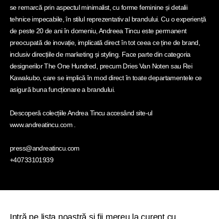
se remarcă prin aspectul minimalist, cu forme feminine și detalii
tehnice impecabile, în stilul reprezentativ al brandului. Cu o experiență
de peste 20 de ani în domeniu, Andreea Tincu este permanent
preocupată de inovație, implicată direct în tot ceea ce ține de brand,
inclusiv direcțiile de marketing și styling. Face parte din categoria
designerilor The One Hundred, precum Dries Van Noten sau Rei
Kawakubo, care se implică în mod direct în toate departamentele ce
asigură buna funcționare a brandului.
Descoperă colecțiile Andrea Tincu accesând site-ul
www.andreatincu.com .
press@andreatincu.com
+40733101939
Intră pe lista noastră și fii mereu la curent cu