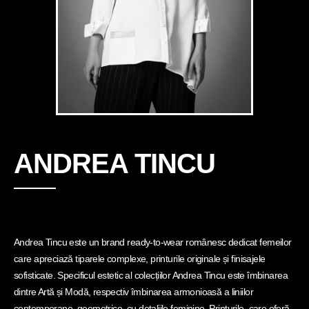
ANDREA TINCU
Andrea Tincu este un brand ready-to-wear românesc dedicat femeilor
care apreciază tiparele complexe, printurile originale și finisajele
sofisticate. Specificul estetic al colecțiilor Andrea Tincu este îmbinarea
dintre Artă și Modă, respectiv îmbinarea armonioasă a liniilor
contemporane, geometrice, cu detaliile feminine. Printurile, care oferă