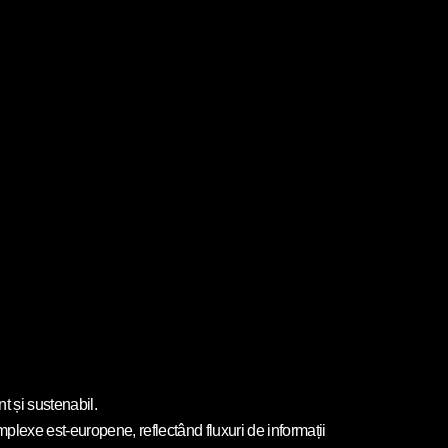
t și sustenabil.
plexe est-europene, reflectând fluxuri de informații