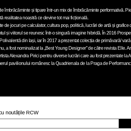
e îmbrăcăminte și tipare într-un mix de îmbrăcăminte performativă. Pi
ă realitatea noastră ce devine tot mai ficțională.
 de jocuri pe calculator, cultura pop, politică, lucrări de artă și grafic
ul și viitorul se reunesc într-o singură imagine hibridă. În 2016 Prospe
la Polivalentă din Iași, iar în 2017 a prezentat colecția de primăvară/ 
u, a fost nominalizat la „Best Young Designer” de către revista Elle. A
rtista Alexandra Pirici pentru diverse lucrări care au fost prezentate l
nerul pavilionului românesc la Quadrienala de la Praga de Performance
t cu noutățile RCW