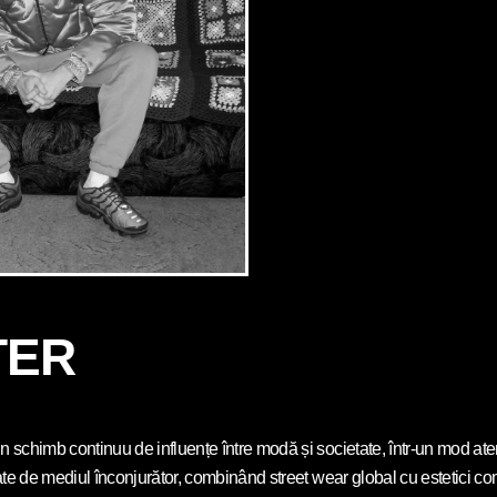
TER
schimb continuu de influențe între modă și societate, într-un mod aten
te de mediul înconjurător, combinând street wear global cu estetici com