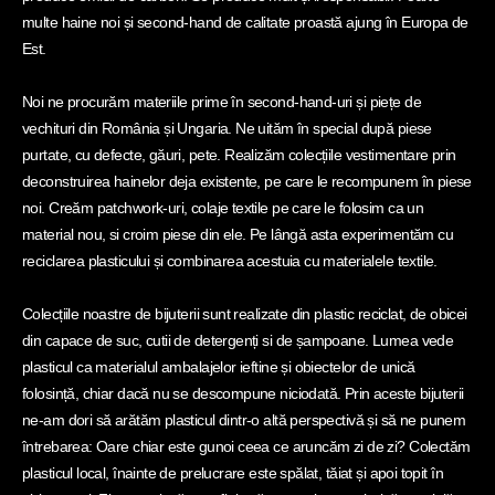
multe haine noi și second-hand de calitate proastă ajung în Europa de
Est.
Noi ne procurăm materiile prime în second-hand-uri și piețe de
vechituri din România și Ungaria. Ne uităm în special după piese
purtate, cu defecte, găuri, pete. Realizăm colecțiile vestimentare prin
deconstruirea hainelor deja existente, pe care le recompunem în piese
noi. Creăm patchwork-uri, colaje textile pe care le folosim ca un
material nou, si croim piese din ele. Pe lângă asta experimentăm cu
reciclarea plasticului și combinarea acestuia cu materialele textile.
Colecțiile noastre de bijuterii sunt realizate din plastic reciclat, de obicei
din capace de suc, cutii de detergenți si de șampoane. Lumea vede
plasticul ca materialul ambalajelor ieftine și obiectelor de unică
folosință, chiar dacă nu se descompune niciodată. Prin aceste bijuterii
ne-am dori să arătăm plasticul dintr-o altă perspectivă și să ne punem
întrebarea: Oare chiar este gunoi ceea ce aruncăm zi de zi? Colectăm
plasticul local, înainte de prelucrare este spălat, tăiat și apoi topit în