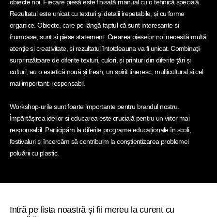
obiecte noi. Fiecare piesă este finisată manual cu o tehnică specială.
Rezultatul este unicat cu texturi și detalii irepetabile, și cu forme
organice. Obiecte, care pe lângă faptul că sunt interesante si
frumoase, sunt și piese statement. Crearea pieselor noi necesită multă
atenție si creativitate, si rezultatul întotdeauna va fi unicat. Combinații
surprinzătoare de diferite texturi, culori, și printuri din diferite țări și
culturi, au o estetică nouă și fresh, un spirit tineresc, multicultural si cel
mai important: responsabil.
Workshop-urile sunt foarte importante pentru brandul nostru.
Împărtășirea ideilor si educarea este crucială pentru un viitor mai
responsabil. Participăm la diferite programe educaționale în școli,
festivaluri și încercăm să contribuim la conștientizarea problemei
poluării cu plastic.
Intră pe lista noastră și fii mereu la curent cu