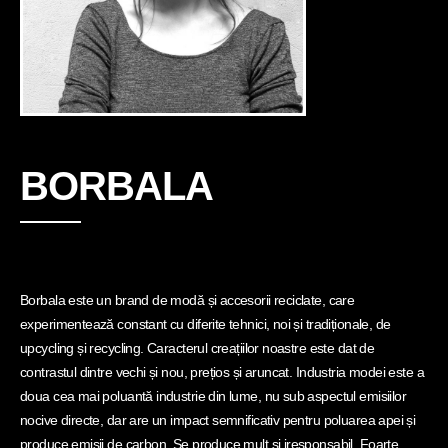
BORBALA
Borbala este un brand de modă și accesorii reciclate, care
experimentează constant cu diferite tehnici, noi și tradiționale, de
upcycling și recycling. Caracterul creațiilor noastre este dat de
contrastul dintre vechi și nou, prețios și aruncat. Industria modei este a
doua cea mai poluantă industrie din lume, nu sub aspectul emisiilor
nocive directe, dar are un impact semnificativ pentru poluarea apei și
produce emisii de carbon. Se produce mult și iresponsabil. Foarte