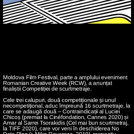
Moldova Film Festival, parte a amplului eveniment
Romanian Creative Week (RCW), a anunțat
finaliștii Competiției de scurtmetraje.
Cele trei calupuri, două competiționale și unul
necompetițional, aduc împreună 16 scurtmetraje, la
care se adaugă două – Contraindicații al Luciei
Chicoș (premiat la Cinéfondation, Cannes 2020) și
Amar al Sarrei Tsorakidis (Cel mai bun scurtmetraj,
la TIFF 2020), care vor veni în deschiderea No