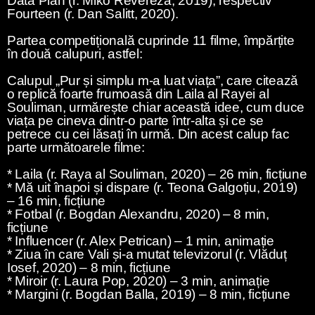
Data Plan (r. Miko Revereza, 2019), respectiv
Fourteen (r. Dan Salitt, 2020).
Partea competițională cuprinde 11 filme, împărțite
în două calupuri, astfel:
Calupul „Pur și simplu m-a luat viața”, care citează
o replică foarte frumoasă din Laila al Rayei al
Souliman, urmărește chiar această idee, cum duce
viața pe cineva dintr-o parte într-alta și ce se
petrece cu cei lăsați în urmă. Din acest calup fac
parte următoarele filme:
* Laila (r. Raya al Souliman, 2020) – 26 min, ficțiune
* Mă uit înapoi și dispare (r. Teona Galgoțiu, 2019)
– 16 min, ficțiune
* Fotbal (r. Bogdan Alexandru, 2020) – 8 min,
ficțiune
* Influencer (r. Alex Petrican) – 1 min, animație
* Ziua în care Vali și-a mutat televizorul (r. Vlăduț
Iosef, 2020) – 8 min, ficțiune
* Miroir (r. Laura Pop, 2020) – 3 min, animație
* Margini (r. Bogdan Balla, 2019) – 8 min, ficțiune