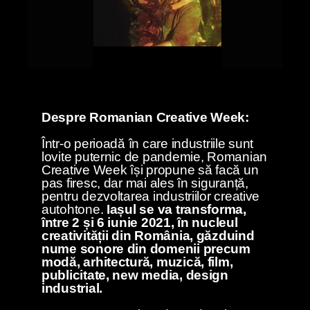
Despre Romanian Creative Week:
Într-o perioadă în care industriile sunt
lovite puternic de pandemie, Romanian
Creative Week își propune să facă un
pas firesc, dar mai ales în siguranță,
pentru dezvoltarea industriilor creative
autohtone.
Iașul se va transforma,
între 2 și 6 iunie 2021, în nucleul
creativității din România, găzduind
nume sonore din domenii precum
modă, arhitectură, muzică, film,
publicitate, new media, design
industrial.