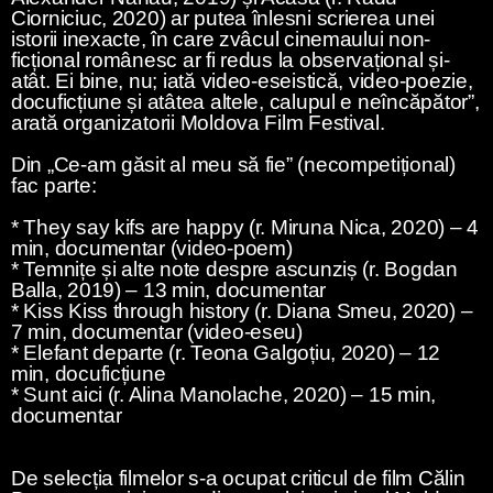
Ciorniciuc, 2020) ar putea înlesni scrierea unei
istorii inexacte, în care zvâcul cinemaului non-
ficțional românesc ar fi redus la observațional și-
atât. Ei bine, nu; iată video-eseistică, video-poezie,
docuficțiune și atâtea altele, calupul e neîncăpător”,
arată organizatorii Moldova Film Festival.
Din „Ce-am găsit al meu să fie” (necompetițional)
fac parte:
* They say kifs are happy (r. Miruna Nica, 2020) – 4
min, documentar (video-poem)
* Temnițe și alte note despre ascunziș (r. Bogdan
Balla, 2019) – 13 min, documentar
* Kiss Kiss through history (r. Diana Smeu, 2020) –
7 min, documentar (video-eseu)
* Elefant departe (r. Teona Galgoțiu, 2020) – 12
min, docuficțiune
* Sunt aici (r. Alina Manolache, 2020) – 15 min,
documentar
De selecția filmelor s-a ocupat criticul de film Călin