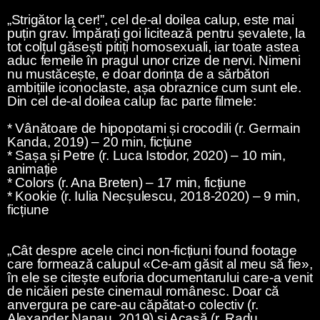
„Strigător la cer!”, cel de-al doilea calup, este mai
puțin grav. Împărați goi licitează pentru șevalete, la
tot colțul găsești pitiți homosexuali, iar toate astea
aduc femeile în pragul unor crize de nervi. Nimeni
nu mustăcește, e doar dorința de a sărbători
ambițiile iconoclaste, așa obraznice cum sunt ele.
Din cel de-al doilea calup fac parte filmele:
* Vânătoare de hipopotami și crocodili (r. Germain
Kanda, 2019) – 20 min, ficțiune
* Sașa și Petre (r. Luca Istodor, 2020) – 10 min,
animație
* Colors (r. Ana Breten) – 17 min, ficțiune
* Kookie (r. Iulia Necșulescu, 2018-2020) – 9 min,
ficțiune
„Cât despre acele cinci non-ficțiuni found footage
care formează calupul «Ce-am găsit al meu să fie»,
în ele se citește euforia documentarului care-a venit
de nicăieri peste cinemaul românesc. Doar că
anvergura pe care-au căpătat-o colectiv (r.
Alexander Nanau, 2019) și Acasă (r. Radu