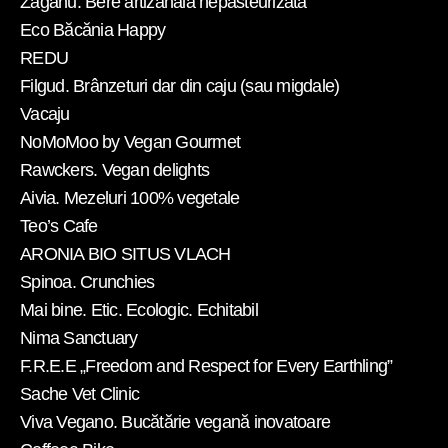
Zăganu. Bere artizanală nepasteurizată
Eco Băcănia Happy
REDU
Filgud. Brânzeturi dar din caju (sau migdale)
Vacaju
NoMoMoo by Vegan Gourmet
Rawckers. Vegan delights
Aivia. Mezeluri 100% vegetale
Teo’s Cafe
ARONIA BIO SITUS VLACH
Spinoa. Crunchies
Mai bine. Etic. Ecologic. Echitabil
Nima Sanctuary
F.R.E.E „Freedom and Respect for Every Earthling”
Sache Vet Clinic
Viva Vegano. Bucătărie vegană inovatoare