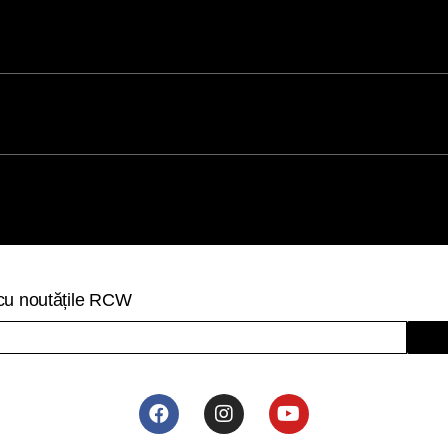
t cu noutățile RCW