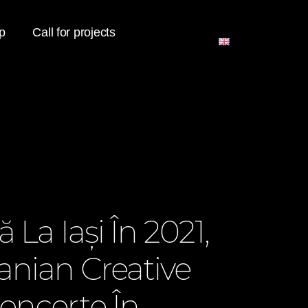
p
Call for projects
 La Iaşi În 2021,
nian Creative
oncerte În