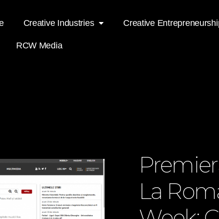
e
Creative Industries
Creative Entrepreneurshi
RCW Media
Premieră
La Roma
Week: C